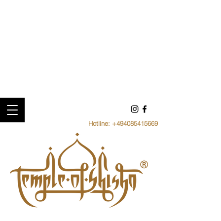
Hotline:
+494085415669