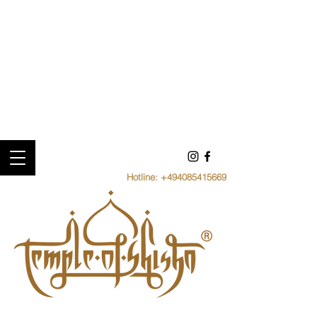
Hotline:
+494085415669