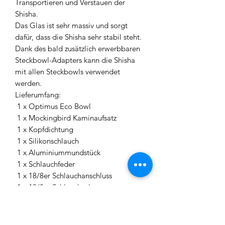
Transportieren und Verstauen der
Shisha.
Das Glas ist sehr massiv und sorgt
dafür, dass die Shisha sehr stabil steht.
Dank des bald zusätzlich erwerbbaren
Steckbowl-Adapters kann die Shisha
mit allen Steckbowls verwendet
werden.
Lieferumfang:
1 x Optimus Eco Bowl
1 x Mockingbird Kaminaufsatz
1 x Kopfdichtung
1 x Silikonschlauch
1 x Aluminiummundstück
1 x Schlauchfeder
1 x 18/8er Schlauchanschluss
1 x 18/8er Schlauchadapter
1 x Teller
1 x Blow-Off Teller
3 x Edelstahlringe für Blow-Offs