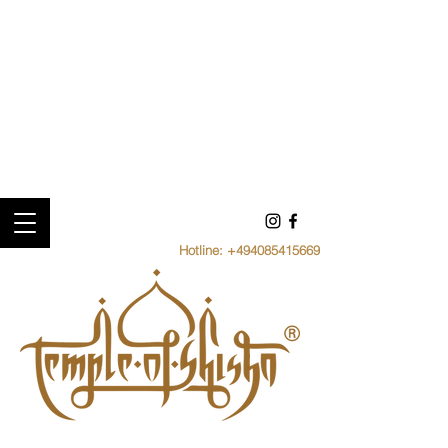
Hotline:
+494085415669