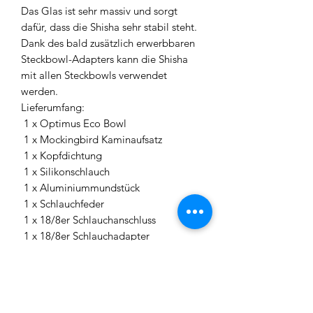
Das Glas ist sehr massiv und sorgt
dafür, dass die Shisha sehr stabil steht.
Dank des bald zusätzlich erwerbbaren
Steckbowl-Adapters kann die Shisha
mit allen Steckbowls verwendet
werden.
Lieferumfang:
1 x Optimus Eco Bowl
1 x Mockingbird Kaminaufsatz
1 x Kopfdichtung
1 x Silikonschlauch
1 x Aluminiummundstück
1 x Schlauchfeder
1 x 18/8er Schlauchanschluss
1 x 18/8er Schlauchadapter
1 x Teller
1 x Blow-Off Teller
3 x Edelstahlringe für Blow-Offs
1 x Epoxid Sleeve