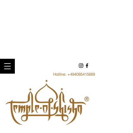
Hotline:
+494085415669