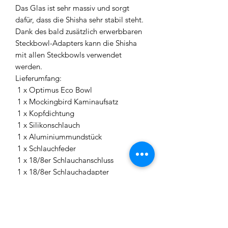
Das Glas ist sehr massiv und sorgt
dafür, dass die Shisha sehr stabil steht.
Dank des bald zusätzlich erwerbbaren
Steckbowl-Adapters kann die Shisha
mit allen Steckbowls verwendet
werden.
Lieferumfang:
1 x Optimus Eco Bowl
1 x Mockingbird Kaminaufsatz
1 x Kopfdichtung
1 x Silikonschlauch
1 x Aluminiummundstück
1 x Schlauchfeder
1 x 18/8er Schlauchanschluss
1 x 18/8er Schlauchadapter
1 x Teller
1 x Blow-Off Teller
3 x Edelstahlringe für Blow-Offs
1 x Epoxid Sleeve