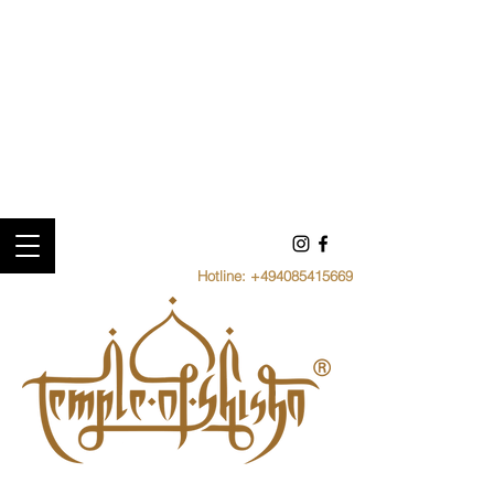
Hotline:
+494085415669