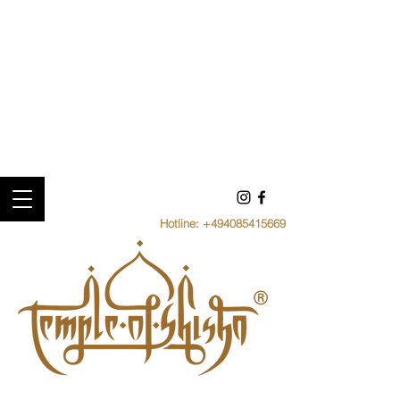
Hotline:
+494085415669