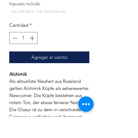
Impuesto incluido
Cantidad
*
Agregar al carrito
Alchimik
Als aktuellste Neuheit aus Russland
gelten Alchimik Köpfe als sehenswerter
Newcomer. Die Köpfe bestehen aus
rotem Ton, der etwas feinerer Natur ist.
Die Glasur ist zu dem in verschiedenen
Colorways verfügbar und überzeugt
vor allem durch ihre Dicke. Alle Köpfe
sind zudem sehr massiv gearbeitet und
machen einen robusten Eindruck. Beim