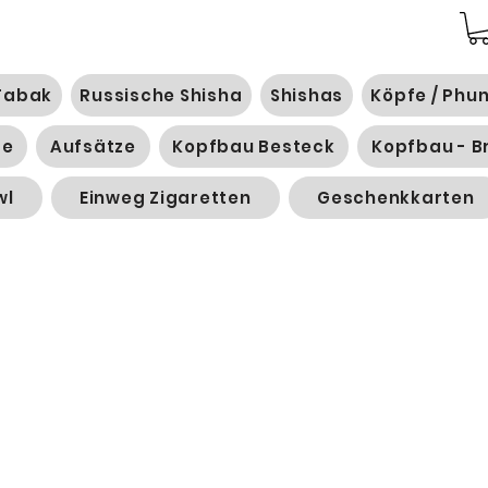
Tabak
Russische Shisha
Shishas
Köpfe / Phu
ge
Aufsätze
Kopfbau Besteck
Kopfbau - B
wl
Einweg Zigaretten
Geschenkkarten