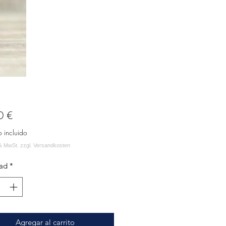
Precio
0 €
o incluido
ad
*
Agregar al carrito