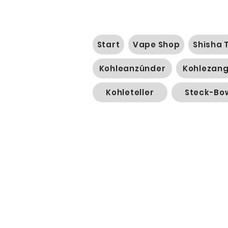
Start
Vape Shop
Shisha 
Kohleanzünder
Kohlezan
Kohleteller
Steck-Bo