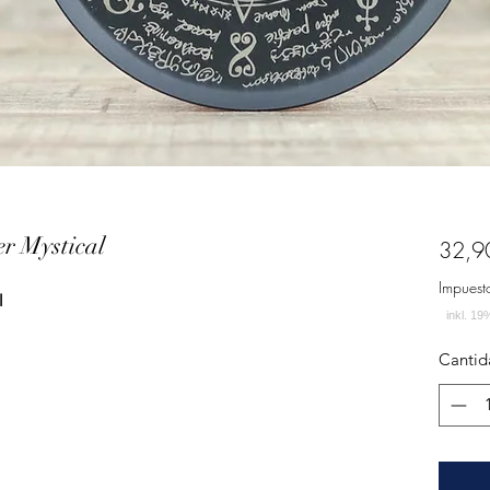
r Mystical
32,9
Impuest
l
Cantid