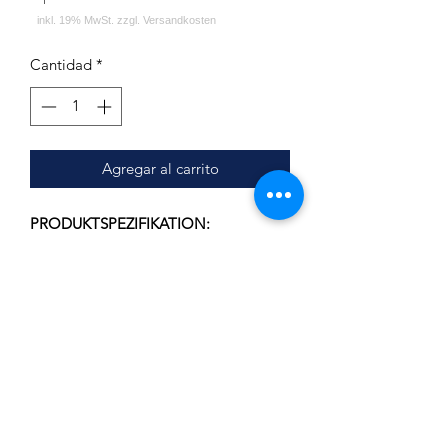
Cantidad
*
Agregar al carrito
PRODUKTSPEZIFIKATION:
Durchmesser: ca. 19.7 cm
Lochdurchmesser: ca. 2.1 cm
Stärke: ca. 1.3 cm
LIEFERUMFANG:
Kohleteller - ALPHA Hookah