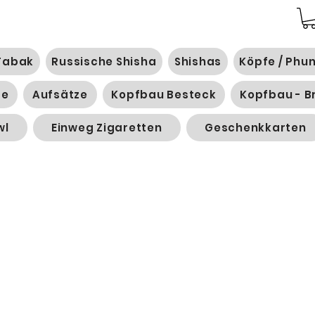
Tabak
Russische Shisha
Shishas
Köpfe / Phu
ge
Aufsätze
Kopfbau Besteck
Kopfbau - B
wl
Einweg Zigaretten
Geschenkkarten