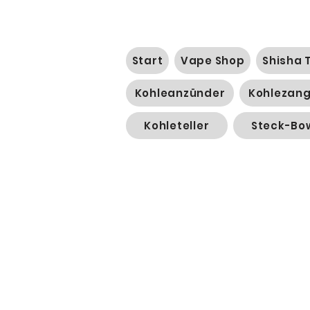
Start
Vape Shop
Shisha 
Kohleanzünder
Kohlezan
Kohleteller
Steck-Bo