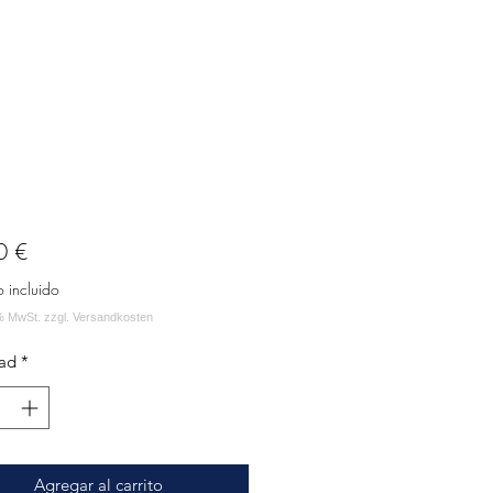
Precio
0 €
o incluido
ad
*
Agregar al carrito