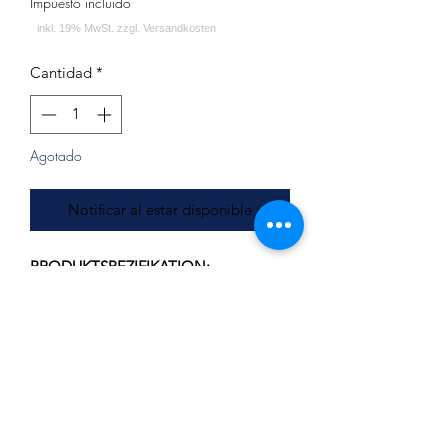
Impuesto incluido
Cantidad
*
Agotado
Notificar al estar disponible
PRODUKTSPEZIFIKATION:
Durchmesser: ca. 19.7 cm
Lochdurchmesser: ca. 2.1 cm
Stärke: ca. 1.3 cm
LIEFERUMFANG:
Kohleteller - ALPHA Hookah