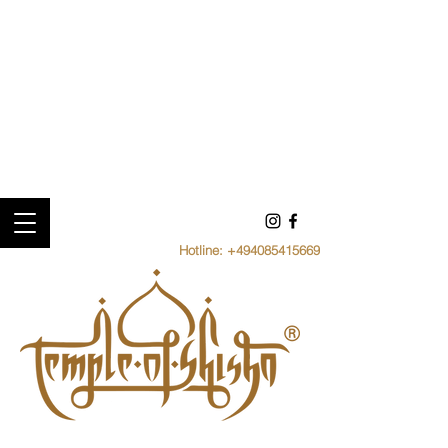
Hotline:
+494085415669