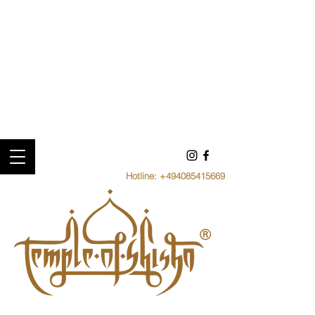
Hotline:
+494085415669