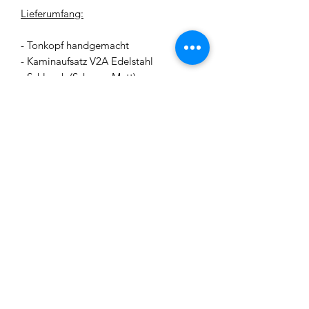
Lieferumfang:
- Tonkopf handgemacht
- Kaminaufsatz V2A Edelstahl
- Schlauch (Schwarz Matt)
- Kohleteller
- Kopfadapter
- Rauchsäule V2A Edelstahl
- Rauchsäule Sleeve
- Base
- 1x Schlauchanschluss
- Ventilkugeln
- Tauchrohr mit abschraubbarem
Diffusor
- Alumundstück
- Kohlezange