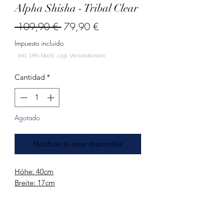
Alpha Shisha - Tribal Clear
Precio
Precio
 109,90 € 
79,90 €
de
Impuesto incluido
oferta
Cantidad
*
Agotado
Notificar al estar disponible
Höhe: 40
cm
Breite:
17cm