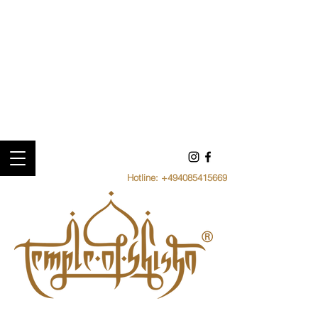
Hotline:
+494085415669