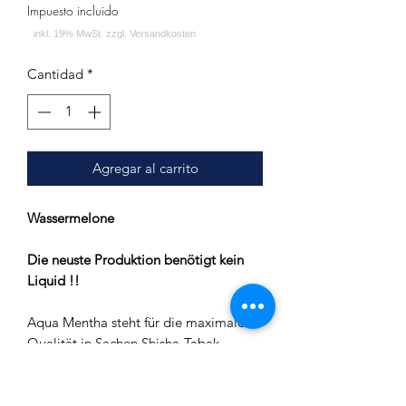
Impuesto incluido
Cantidad
*
Agregar al carrito
Wassermelone
Die neuste Produktion benötigt kein
Liquid !!
Aqua Mentha steht für die maximale
Qualität in Sachen Shisha-Tabak.
Der eigens speziell zusammengestellte
Virginia Blend dient als Grundtabak
und lässt das Herz eines jeden