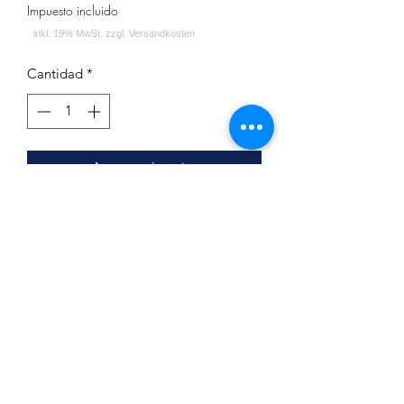
Impuesto incluido
Cantidad
*
Agregar al carrito
Argileh Tobacco 200g Chapo Chill
Beeren Mix Ice
Inhalt: 200g
Impressum
Datenschutz