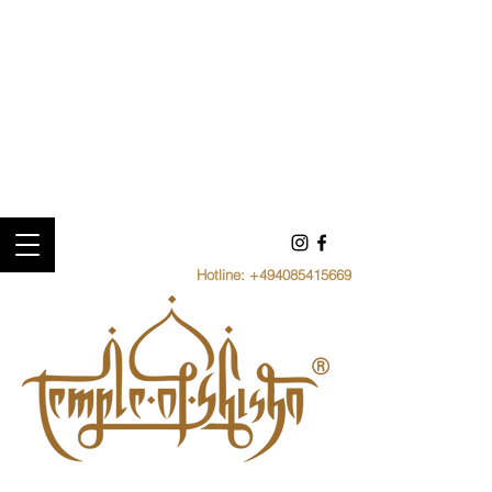
Hotline:
+494085415669