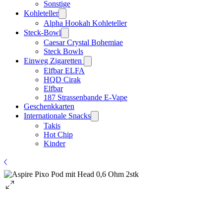
Sonstige
Kohleteller
Alpha Hookah Kohleteller
Steck-Bowl
Caesar Crystal Bohemiae
Steck Bowls
Einweg Zigaretten
Elfbar ELFA
HQD Cirak
Elfbar
187 Strassenbande E-Vape
Geschenkkarten
Internationale Snacks
Takis
Hot Chip
Kinder