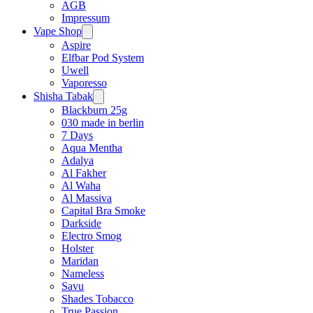
AGB
Impressum
Vape Shop
Aspire
Elfbar Pod System
Uwell
Vaporesso
Shisha Tabak
Blackburn 25g
030 made in berlin
7 Days
Aqua Mentha
Adalya
Al Fakher
Al Waha
Al Massiva
Capital Bra Smoke
Darkside
Electro Smog
Holster
Maridan
Nameless
Savu
Shades Tobacco
True Passion