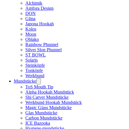
Alchimik
Amfora Design
DON
Glina
Japona Hookah
Kolos
Moon
Oblako
Rainbow Phunnel
Silver Slon Phunnel
ST BOWL
Solaris
Steinköpfe
Tonköpfe
Werkbund
Mundstücke
ToS Mouth Tip
Alpha Hookah Mundstück
Shi Carver Mundstücke
Werkbund Hookah Mundstück
Magic Glass Mundstücke
Glas Mundstücke
Carbon Mundstücke
ICE Bazooka
Hygiene-mundstücke