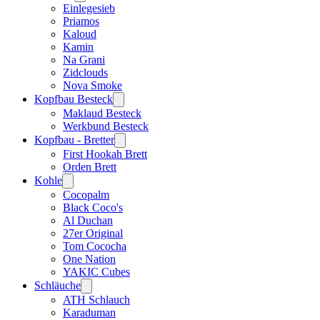
Einlegesieb
Priamos
Kaloud
Kamin
Na Grani
Zidclouds
Nova Smoke
Kopfbau Besteck
Maklaud Besteck
Werkbund Besteck
Kopfbau - Bretter
First Hookah Brett
Orden Brett
Kohle
Cocopalm
Black Coco's
Al Duchan
27er Original
Tom Cococha
One Nation
YAKIC Cubes
Schläuche
ATH Schlauch
Karaduman