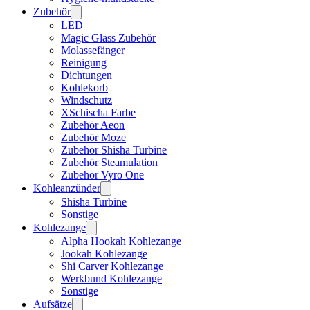
Zubehör
LED
Magic Glass Zubehör
Molassefänger
Reinigung
Dichtungen
Kohlekorb
Windschutz
XSchischa Farbe
Zubehör Aeon
Zubehör Moze
Zubehör Shisha Turbine
Zubehör Steamulation
Zubehör Vyro One
Kohleanzünder
Shisha Turbine
Sonstige
Kohlezange
Alpha Hookah Kohlezange
Jookah Kohlezange
Shi Carver Kohlezange
Werkbund Kohlezange
Sonstige
Aufsätze