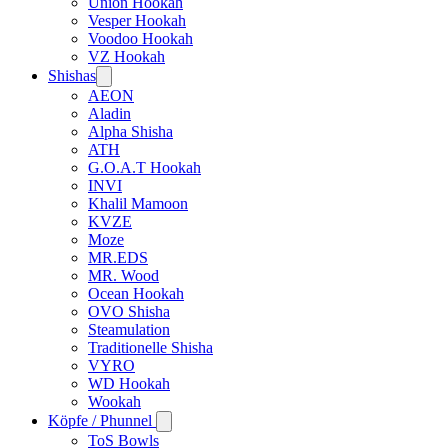
Union Hookah
Vesper Hookah
Voodoo Hookah
VZ Hookah
Shishas
AEON
Aladin
Alpha Shisha
ATH
G.O.A.T Hookah
INVI
Khalil Mamoon
KVZE
Moze
MR.EDS
MR. Wood
Ocean Hookah
OVO Shisha
Steamulation
Traditionelle Shisha
VYRO
WD Hookah
Wookah
Köpfe / Phunnel
ToS Bowls