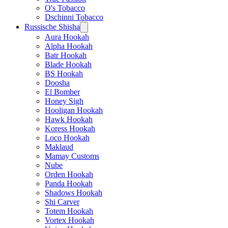
O's Tobacco
Dschinni Tobacco
Russische Shisha
Aura Hookah
Alpha Hookah
Batr Hookah
Blade Hookah
BS Hookah
Doosha
El Bomber
Honey Sigh
Hooligan Hookah
Hawk Hookah
Koress Hookah
Loco Hookah
Maklaud
Mamay Customs
Nube
Orden Hookah
Panda Hookah
Shadows Hookah
Shi Carver
Totem Hookah
Vortex Hookah