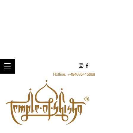
Hotline:
+494085415669