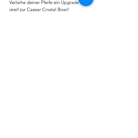
Verleihe deiner Pfeife ein Upgrade und
greif zur Caesar Crystal Bowl!
Maße:
Innendurchmesser (Flaschenhals):
4,5cm
Höhe: 19cm
Hinweis:
Das Ersatzglas kann kleine
Lufteinschlüsse aufweisen, die durch
die Produktion entstehen können.
Dies ist kein Reklamationsgrund!!
Impressum
Datenschutz
Widerrufsrecht