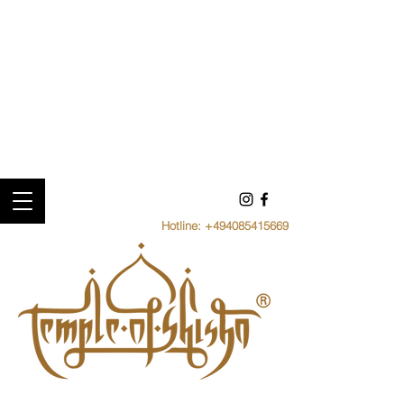
Hotline:
+494085415669