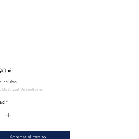
Precio
90 €
o incluido
ad
*
Agregar al carrito