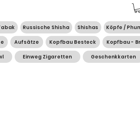
Tabak
Russische Shisha
Shishas
Köpfe / Phu
ge
Aufsätze
Kopfbau Besteck
Kopfbau - B
wl
Einweg Zigaretten
Geschenkkarten