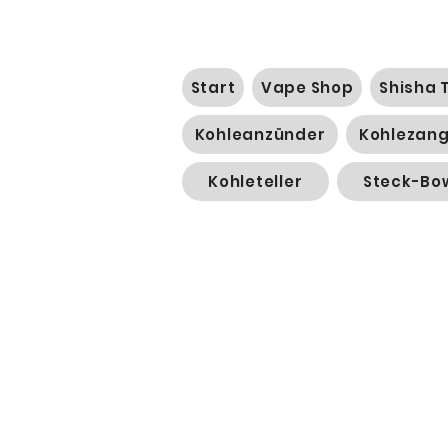
Start
Vape Shop
Shisha 
Kohleanzünder
Kohlezan
Kohleteller
Steck-Bo