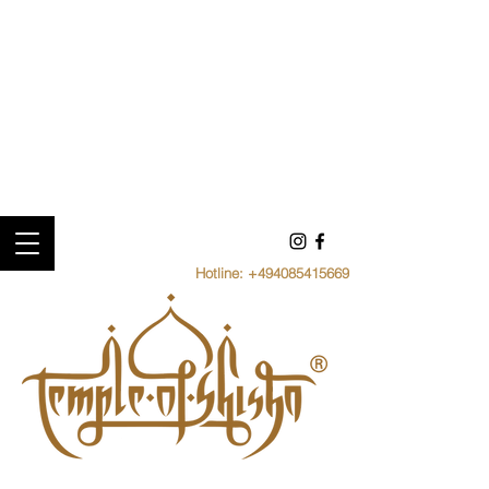
Hotline:
+494085415669