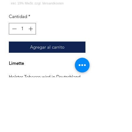
Cantidad
*
Agregar al carrito
Limette
Holster Tobacco wird in Deutschland
hergestellt.
Es wird nur feinster Virginia Tabak
verwendet.
Inhalt: 200g