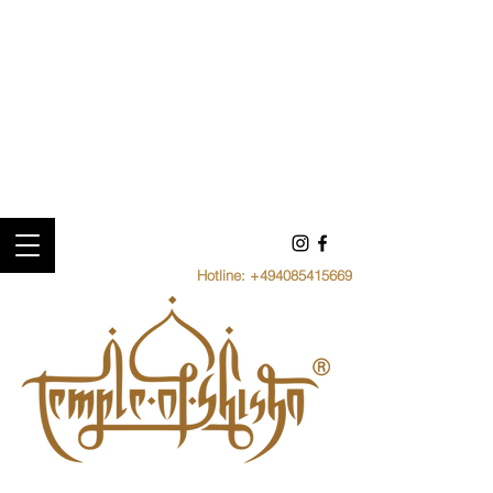
Hotline:
+494085415669