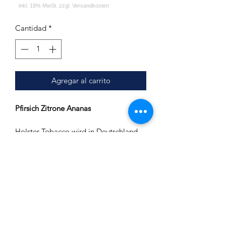
Cantidad
*
Agregar al carrito
Pfirsich Zitrone Ananas
Holster Tobacco wird in Deutschland
hergestellt.
Es wird nur feinster Virginia Tabak
verwendet.
Inhalt: 200g