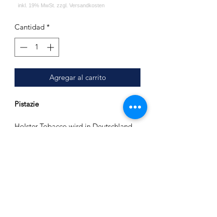
Cantidad
*
Agregar al carrito
Pistazie
Holster Tobacco wird in Deutschland
hergestellt.
Es wird nur feinster Virginia Tabak
verwendet.
Inhalt: 200g