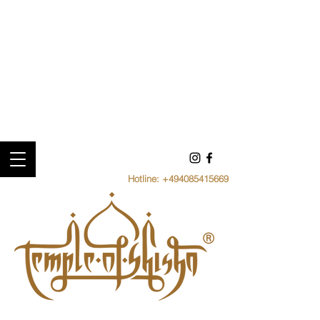
Hotline:
+494085415669