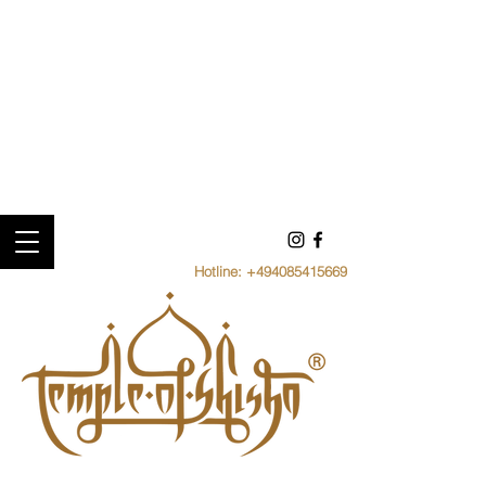
Hotline:
+494085415669