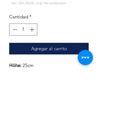
Cantidad
*
Agregar al carrito
Höhe:
25cm
Breite:
ca. 22cm
Hals-Innendurchmesser:
4,5cm
(+-1mm)
Hals-Außendurchmesser:
7,3cm
(+-1mm)