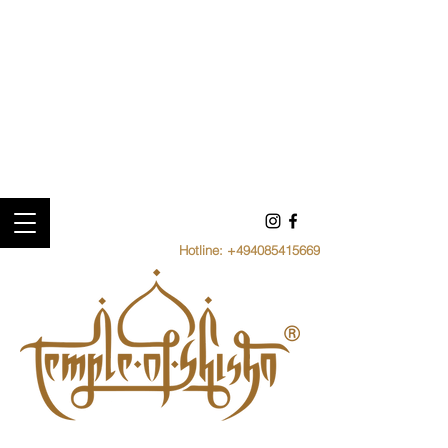
Hotline:
+494085415669