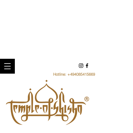
Hotline:
+494085415669