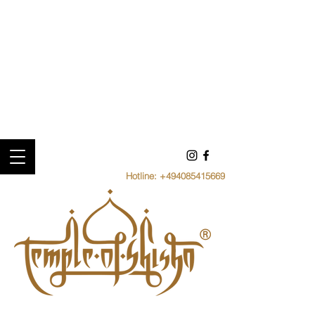
Hotline:
+494085415669