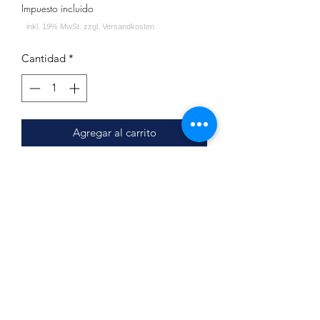
Impuesto incluido
Cantidad
*
Agregar al carrito
Jookah - Windschutzgitter Black
Höhe: ca. 26cm
Durchmesser: ca. 11cm