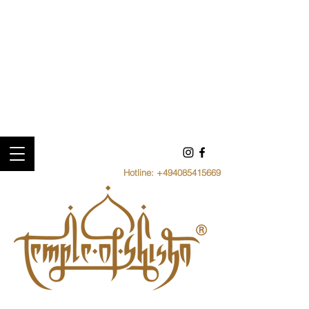
Hotline:
+494085415669