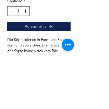
Cantidad
*
Agregar al carrito
Die Köpfe können in Form und Farbe
vom Bild abweichen. Die Farbverläufe
der Köpfe können sich vom Bild
unterscheiden.
Tabakdepot (Ø): ca. 6,2 cm
Außendurchmesser (oben): ca. 7,5 cm
Gesamthöhe: ca. 5,1 cm
Verbrauch: ca. 20g