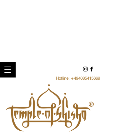
Hotline:
+494085415669