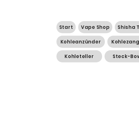
Start
Vape Shop
Shisha 
Kohleanzünder
Kohlezan
Kohleteller
Steck-Bo