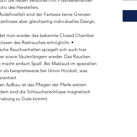
Auch die neuen Versionen mit Plastikelementen
lio des Herstellers.
dellvielfalt sind der Fantasie keine Grenzen
eitloses aber gleichzeitig individuelles Design,
ndet man wieder das bekannte Closed Chamber
sblasen des Restrauches ermöglicht. •
sche Rauchverhalten spiegelt sich auch hier
er sowie Säulenlängern wieder. Das Rauchen
 macht einfach Spaß. Bei Maklaud im speziellen
r als beispielsweise bei Union Hookah, was
rantiert
en Aufbau ist das Pflegen der Pfeife extrem
udem sind die Schlauchanschlüsse magnetisch
ndhabung zu Gute kommt.