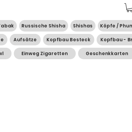
Tabak
Russische Shisha
Shishas
Köpfe / Phu
ge
Aufsätze
Kopfbau Besteck
Kopfbau - B
wl
Einweg Zigaretten
Geschenkkarten