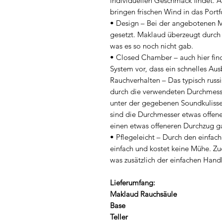
individuellen Geschmack findet. 
bringen frischen Wind in das Portfo
• Design – Bei der angebotenen Mo
gesetzt. Maklaud überzeugt durch z
was es so noch nicht gab.
• Closed Chamber – auch hier fi
System vor, dass ein schnelles Au
Rauchverhalten – Das typisch russi
durch die verwendeten Durchmess
unter der gegebenen Soundkulisse
sind die Durchmesser etwas offene
einen etwas offeneren Durchzug ga
• Pflegeleicht – Durch den einfach
einfach und kostet keine Mühe. Z
was zusätzlich der einfachen Ha
Lieferumfang:
Maklaud Rauchsäule
Base
Teller