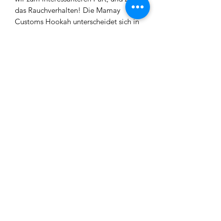
das Rauchverhalten! Die Mamay
Customs Hookah unterscheidet sich in
unseren Augen sehr von den anderen
Shishas, die man so kennt. Das heißt,
der Durchzug ist sehr angenehm,
wobei wir diesen schon zur etwas
stärkeren Kategorie zählen würde. Dies
ist aber auch zum Teil davon abhängig,
ob man den Diffusor angebracht hat
oder nicht. Für die meisten wird es
wahrscheinlich angenehmer sein mit
Diffusor zu rauchen aber es ist auf
jeden Fall auch eine Empfehlung wert
das ganze Prozedere ohne zu testen.
Lieferumfang
Mamay Customs Hookah
Kohleteller
Kopfadapter
Rauchsäule