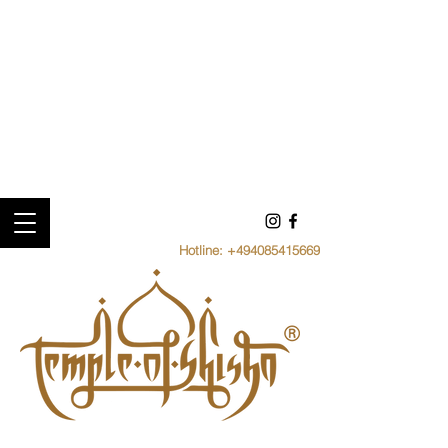
Hotline:
+494085415669