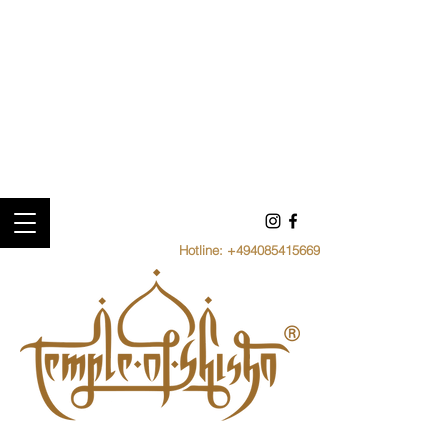
Hotline:
+494085415669