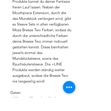
Produkte kannst du deiner Fantasie
freien Lauf lassen. Neben der
Mouthpiece Extension, durch die
das Mundstück verlängert wird, gibt
es Sleeve Sets in allen verfügbaren
Moze Breeze Two Farben, sodass du
durch die unterschiedliche Farben
deine Breeze Two immer indivuell
gestalten kannst. Diese beinhalten
jeweils einmal das
Mundstücksleeve, sowie das
Rauchsäulensleeve. Die +LINE
Produkte werden ständig weiter
ausgebaut, sodass die Breeze Two
nie langweilig wird!
Daten:
Höhe: ca. 40cm ohne Kopf
Durchmesser (großer Kohleteller):
16cm