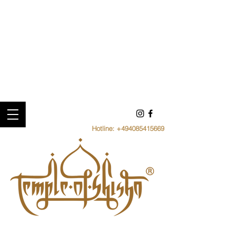
Hotline:
+494085415669