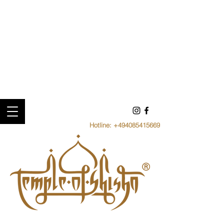
Hotline:
+494085415669