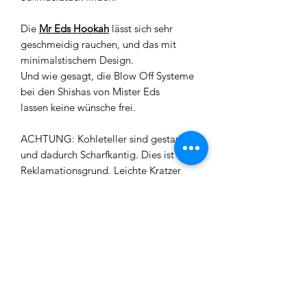
Die
Mr Eds Hookah
lässt sich sehr
geschmeidig rauchen, und das mit
minimalstischem Design.
Und wie gesagt, die Blow Off Systeme
bei den Shishas von Mister Eds
lassen keine wünsche frei.
ACHTUNG: Kohleteller sind gestanz
und dadurch Scharfkantig. Dies ist kein
Reklamationsgrund. Leichte Kratzer
und oder Blasen in der Bowl/Shisha
sind normale Verfahrensfehler und
somit kein Reklamationsgrund.
Material: Edelstahl
Größe: ca. 25cm