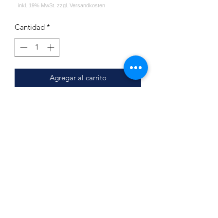
Cantidad
*
Agregar al carrito
Lieferumfang:
Mr.Eds - E28 Small King
Silikonschlauch
Mundstück
Impressum
Datenschutz