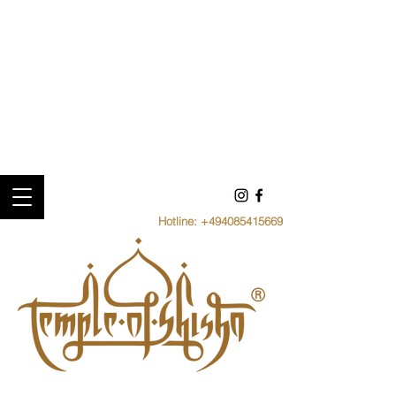
Hotline:
+494085415669