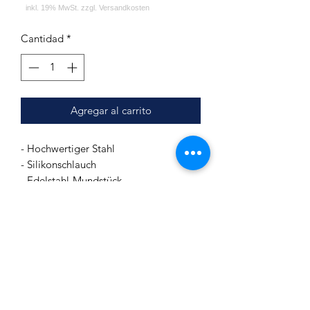
Cantidad
*
Agregar al carrito
- Hochwertiger Stahl
- Silikonschlauch
- Edelstahl-Mundstück
- Hochwertige Verarbeitung
- Schönes Design
- Modernes System
- Ausblassystem
der Rauch wird über der Base nach
oben ausgestoßen