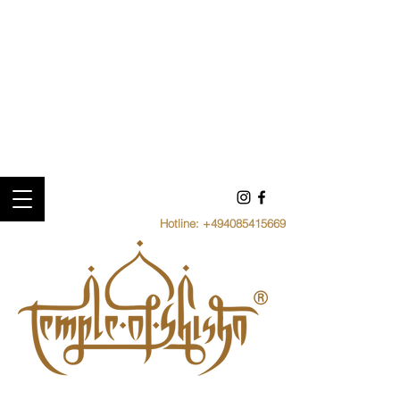
Hotline:
+494085415669