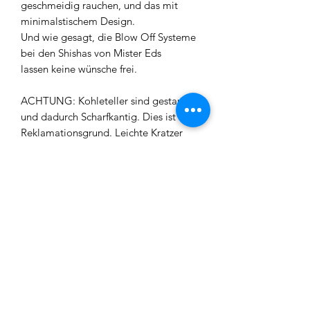
geschmeidig rauchen, und das mit
minimalstischem Design.
Und wie gesagt, die Blow Off Systeme
bei den Shishas von Mister Eds
lassen keine wünsche frei.
ACHTUNG: Kohleteller sind gestanz
und dadurch Scharfkantig. Dies ist kein
Reklamationsgrund. Leichte Kratzer
und oder Blasen in der Bowl/Shisha
sind normale Verfahrensfehler und
somit kein Reklamationsgrund.
Material: Edelstahl
Größe: ca. 43 cm
Lieferumfang:
1 x Shisha
1 x Mundstück Edelstahl