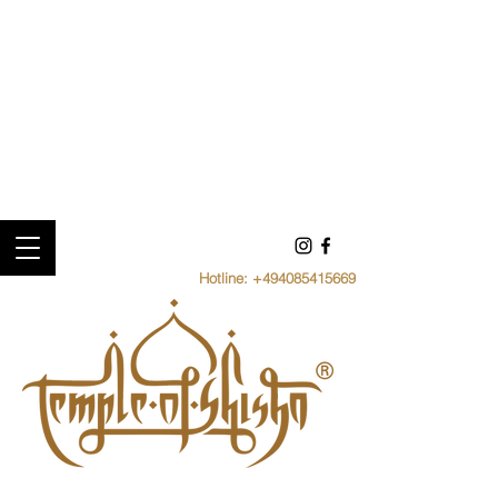
Hotline:
+494085415669