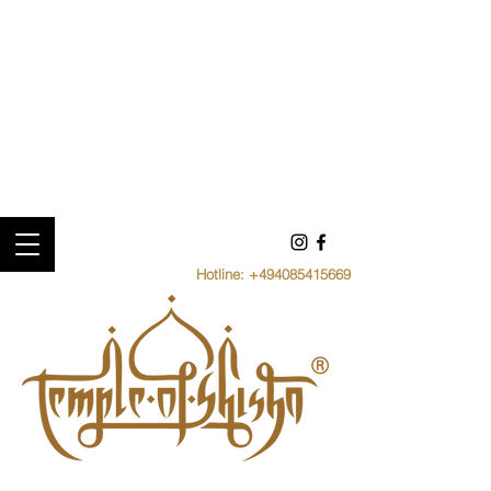
Hotline:
+494085415669