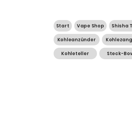
Start
Vape Shop
Shisha 
Kohleanzünder
Kohlezan
Kohleteller
Steck-Bo