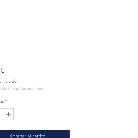
Precio
 €
o incluido
ad
*
Agregar al carrito