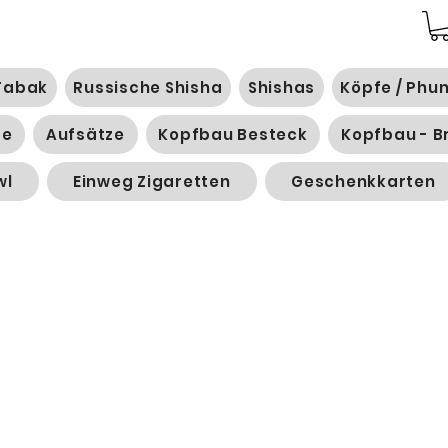
Tabak
Russische Shisha
Shishas
Köpfe / Phu
ge
Aufsätze
Kopfbau Besteck
Kopfbau - B
wl
Einweg Zigaretten
Geschenkkarten