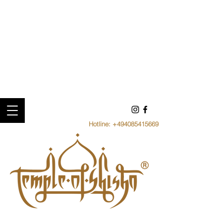
Hotline:
+494085415669