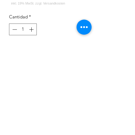
Cantidad
*
Agregar al carrito
Wassermelone, Minze
Impressum
Datenschutz
Widerrufsrecht
Versand und Zahlungsbedingungen