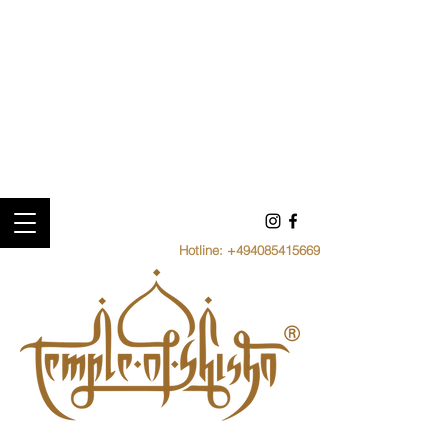
Hotline:
+494085415669