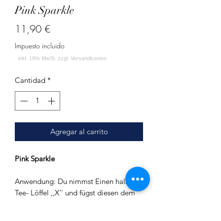
Pink Sparkle
Precio
11,90 €
Impuesto incluido
Cantidad
*
Agregar al carrito
Pink Sparkle
Anwendung: Du nimmst Einen halben
Tee- Löffel ,,X'' und fügst diesen dem
Shisha-Wasser hinzu. ,,X'' löst sich
innerhalb kürzester Zeit im Wasser auf