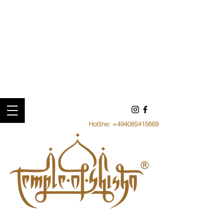
Hotline:
+494085415669