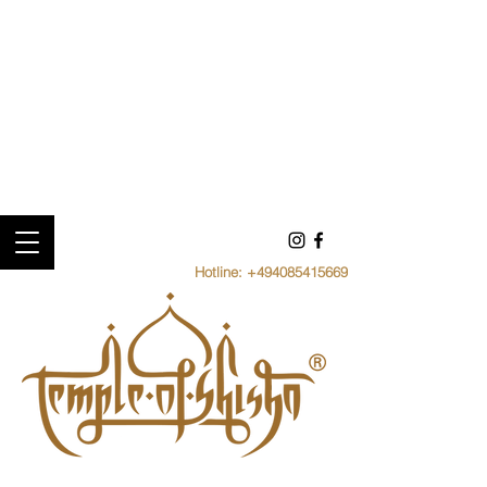
Hotline:
+494085415669