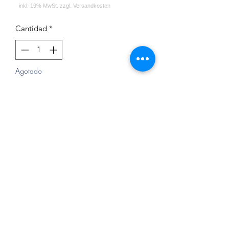
Cantidad
*
Agotado
Notificar al estar disponible
Shi Carver Kohleteller
Impressum
Datenschutz
Widerrufsrecht