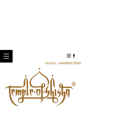
Hotline:
+494085415669