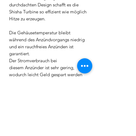
durchdachten Design schafft es die
Shisha Turbine so effizient wie möglich
Hitze zu erzeugen.
Die Gehäusetemperatur bleibt
während des Anzündvorgangs niedrig
und ein rauchfreies Anzünden ist
garantiert.
Der Stromverbrauch bei
diesem Anzünder ist sehr gering,
wodurch leicht Geld gespart werden
kann.
Doch neben der Technik überzeugt
auch das Aussehen.
Die Turbine hat ein sehr edles Design
und ist im Gegensatz zu
normalen Kohleanzündern ein richtiges
Prachtstück!