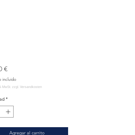
Precio
0 €
o incluido
ad
*
Agregar al carrito