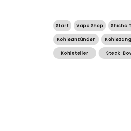
Start
Vape Shop
Shisha 
Kohleanzünder
Kohlezan
Kohleteller
Steck-Bo