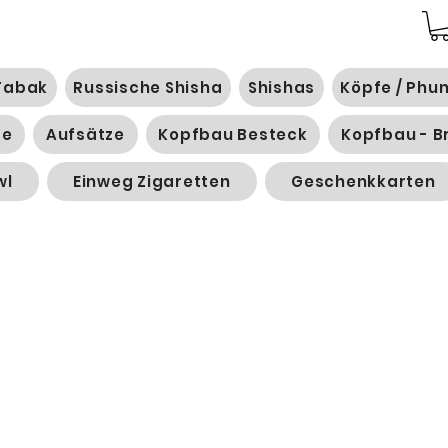
Tabak
Russische Shisha
Shishas
Köpfe / Phu
ge
Aufsätze
Kopfbau Besteck
Kopfbau - B
wl
Einweg Zigaretten
Geschenkkarten