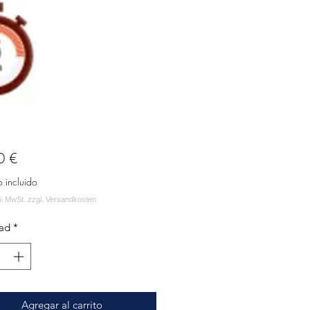
Precio
0 €
o incluido
ad
*
Agregar al carrito