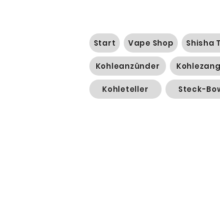
Start
Vape Shop
Shisha 
Kohleanzünder
Kohlezan
Kohleteller
Steck-Bo