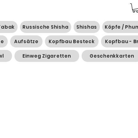
Tabak
Russische Shisha
Shishas
Köpfe / Phu
ge
Aufsätze
Kopfbau Besteck
Kopfbau - B
wl
Einweg Zigaretten
Geschenkkarten