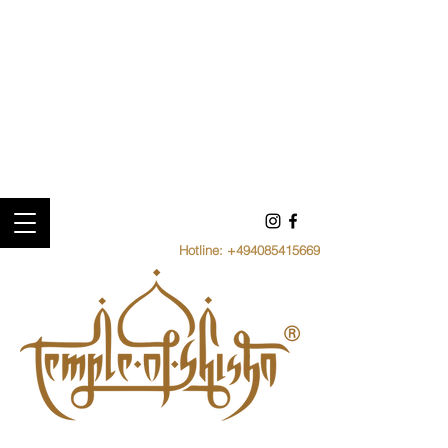
Hotline:
+494085415669