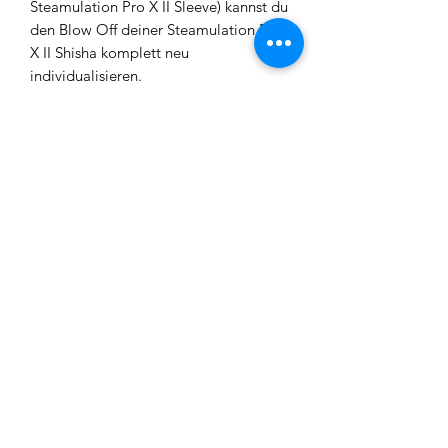
Steamulation Pro X II Sleeve) kannst du
den Blow Off deiner Steamulation Pro
X II Shisha komplett neu
individualisieren.
Durch den Einsatz des Steamulation
Blow Off Adapter Up wird der Rauch
direkt vom Blow Off Adapter gegen
den Teller ausgestoßen.
Notwendige Artikel für den im Bild
gezeigten Blow Off: Beliebiges Pro X II
Sleeve + Blow Off Adapter Up
Für die Verwendung des Blow Off
Adapters
wird ein Pro X II Sleeve
benötigt
.