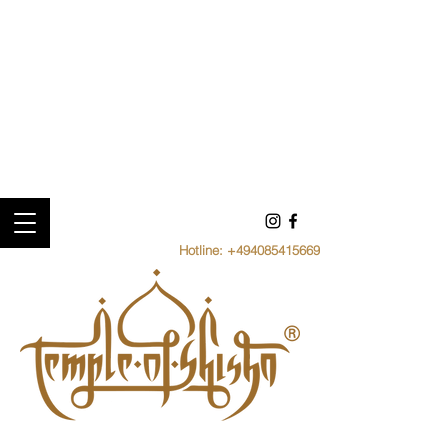
Hotline:
+494085415669