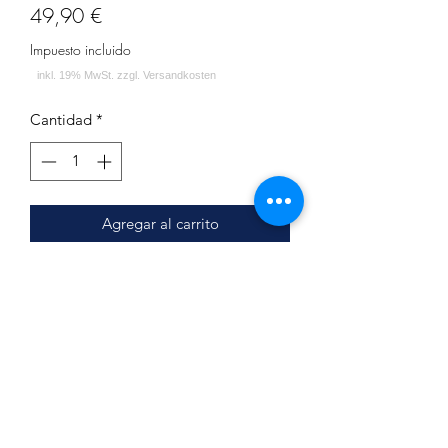
Precio
49,90 €
Impuesto incluido
Cantidad
*
Agregar al carrito
Mit dem X Blow-Off Adapter
und dem
Carbon Sleeve kannst Du den Blow Off
Deiner Steamulation Pro X Mini
individualisieren und zwischen 15
verschiedenen Blow-Offs wählen.