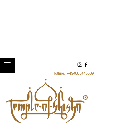
Hotline:
+494085415669