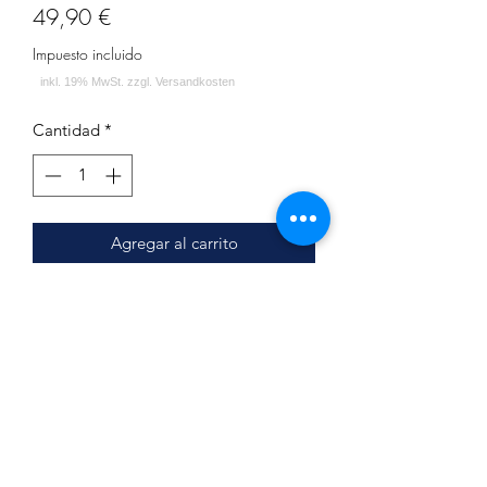
Precio
49,90 €
Impuesto incluido
Cantidad
*
Agregar al carrito
Mit dem X Blow-Off Adapter
und dem
Carbon Sleeve kannst Du den Blow Off
Deiner Steamulation Pro X Mini
individualisieren und zwischen 15
verschiedenen Blow-Offs wählen.