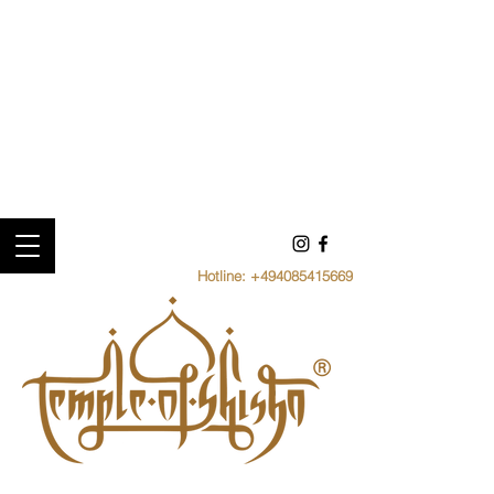
Hotline:
+494085415669