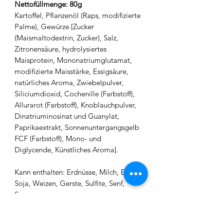
Nettofüllmenge: 80g
Kartoffel, Pflanzenöl (Raps, modifizierte
Palme), Gewürze [Zucker
(Maismaltodextrin, Zucker), Salz,
Zitronensäure, hydrolysiertes
Maisprotein, Mononatriumglutamat,
modifizierte Maisstärke, Essigsäure,
natürliches Aroma, Zwiebelpulver,
Siliciumdioxid, Cochenille (Farbstoff),
Allurarot (Farbstoff), Knoblauchpulver,
Dinatriuminosinat und Guanylat,
Paprikaextrakt, Sonnenuntergangsgelb
FCF (Farbstoff), Mono- und
Diglycende, Künstliches Aroma].
Kann enthalten: Erdnüsse, Milch, Eier,
Soja, Weizen, Gerste, Sulfite, Senf,
Sesam.
Informationen für Allergiker:
Enthält