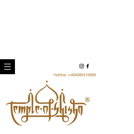
Hotline:
+494085415669