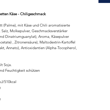
metten Käse - Chiligeschmack
tt (Palme), mit Käse und Chili aromatisierte
, Salz, Molkepulver, Geschmacksverstärker
nd Dinatriumguanylat), Aroma, Käsepulver
etate) , Zitronensäure), Maltodextrin-Kartoffel
rakt, Annato), Antioxidantien (Alpha-Tocopherol,
lt Soja.
d Feuchtigkeit schützen
kJ/510kcal
g
g