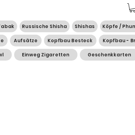
Tabak
Russische Shisha
Shishas
Köpfe / Phu
ge
Aufsätze
Kopfbau Besteck
Kopfbau - B
wl
Einweg Zigaretten
Geschenkkarten