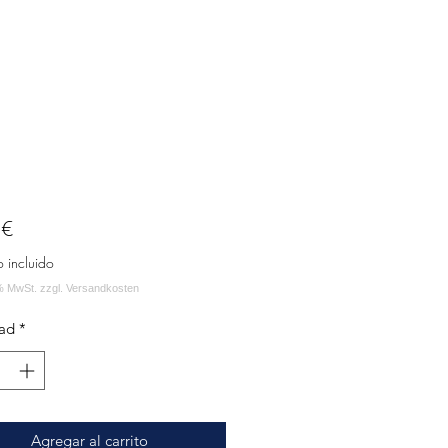
Precio
 €
o incluido
ad
*
Agregar al carrito