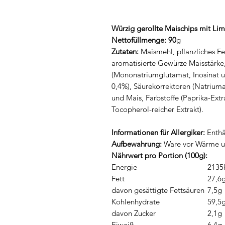
Würzig gerollte Maischips mit Li
Nettofüllmenge: 90
g
Zutaten:
Maismehl, pflanzliches Fe
aromatisierte Gewürze Maisstärke
(Mononatriumglutamat, Inosinat u
0,4%), Säurekorrektoren (Natriumac
und Mais, Farbstoffe (Paprika-Ext
Tocopherol-reicher Extrakt).
Informationen für Allergiker:
Enthä
Aufbewahrung:
Ware vor Wärme un
Nährwert pro Portion (100g):
Energie
2135
Fett
27,6
davon gesättigte Fettsäuren
7,5g
Kohlenhydrate
59,5
davon Zucker
2,1g
Eiweiß
6,4g