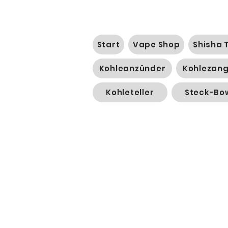
Start
Vape Shop
Shisha 
Kohleanzünder
Kohlezan
Kohleteller
Steck-Bo